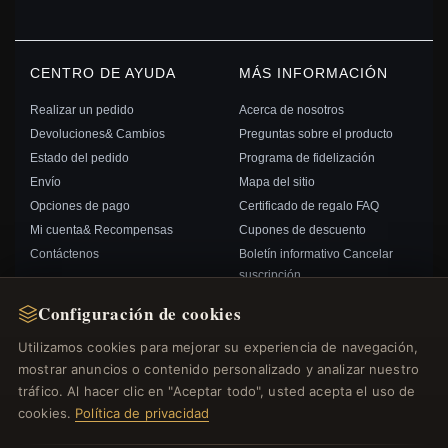
CENTRO DE AYUDA
MÁS INFORMACIÓN
Realizar un pedido
Acerca de nosotros
Devoluciones& Cambios
Preguntas sobre el producto
Estado del pedido
Programa de fidelización
Envío
Mapa del sitio
Opciones de pago
Certificado de regalo FAQ
Mi cuenta& Recompensas
Cupones de descuento
Contáctenos
Boletín informativo Cancelar
suscripción
Configuración de cookies
ENLACES RÁPIDOS
SÍGANOS
Utilizamos cookies para mejorar su experiencia de navegación,
mostrar anuncios o contenido personalizado y analizar nuestro
Nuevos productos
tráfico. Al hacer clic en "Aceptar todo", usted acepta el uso de
Ofertas especiales
FORMAS DE PAGO
cookies.
Política de privacidad
Blog
Opiniones