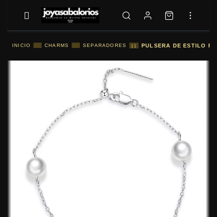
INICIO
::
CHARMS
::
SEPARADORES
::
PULSERA DE ESTILO P