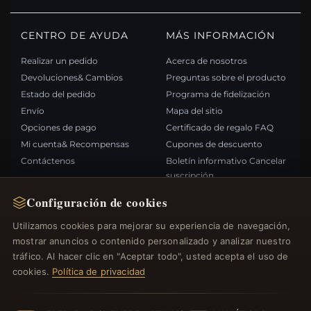
CENTRO DE AYUDA
MÁS INFORMACIÓN
Realizar un pedido
Acerca de nosotros
Devoluciones& Cambios
Preguntas sobre el producto
Estado del pedido
Programa de fidelización
Envío
Mapa del sitio
Opciones de pago
Certificado de regalo FAQ
Mi cuenta& Recompensas
Cupones de descuento
Contáctenos
Boletín informativo Cancelar
suscripción
Configuración de cookies
ENLACES RÁPIDOS
SÍGANOS
Utilizamos cookies para mejorar su experiencia de navegación,
mostrar anuncios o contenido personalizado y analizar nuestro
Nuevos productos
tráfico. Al hacer clic en "Aceptar todo", usted acepta el uso de
Ofertas especiales
FORMAS DE PAGO
cookies.
Política de privacidad
Blog
Opiniones
Iniciar sesión