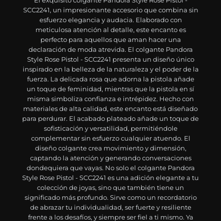
El exquisito colgante Pandora Style Rose Pistol -
SCC2241, un impresionante accesorio que combina sin
esfuerzo elegancia y audacia. Elaborado con
meticulosa atención al detalle, este encanto es
perfecto para aquellos que aman hacer una
declaración de moda atrevida. El colgante Pandora
Style Rose Pistol - SCC2241 presenta un diseño único
inspirado en la belleza de la naturaleza y el poder de la
fuerza. La delicada rosa que adorna la pistola añade
un toque de feminidad, mientras que la pistola en sí
misma simboliza confianza e intrépidez. Hecho con
materiales de alta calidad, este encanto está diseñado
para perdurar. El acabado plateado añade un toque de
sofisticación y versatilidad, permitiéndole
complementar sin esfuerzo cualquier atuendo. El
diseño colgante crea movimiento y dimensión,
captando la atención y generando conversaciones
dondequiera que vayas. No solo el colgante Pandora
Style Rose Pistol - SCC2241 es una adición elegante a tu
colección de joyas, sino que también tiene un
significado más profundo. Sirve como un recordatorio
de abrazar tu individualidad, ser fuerte y resiliente
frente a los desafíos, y siempre ser fiel a ti mismo. Ya