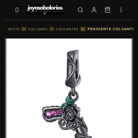
::
PENDIENTE COLGANTE E
INICIO
::
COLLARES
::
COLGANTES