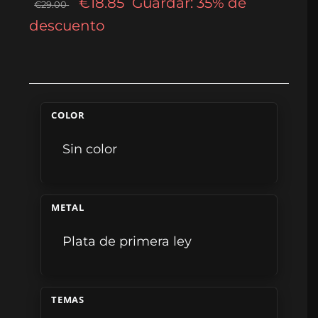
€18.85
Guardar: 35% de
€29.00
descuento
COLOR
Sin color
METAL
Plata de primera ley
TEMAS