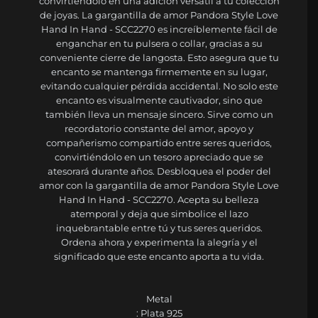
convirtiéndolo en una adición versátil a tu colección
de joyas. La gargantilla de amor Pandora Style Love
Hand In Hand - SCC2270 es increíblemente fácil de
enganchar en tu pulsera o collar, gracias a su
conveniente cierre de langosta. Esto asegura que tu
encanto se mantenga firmemente en su lugar,
evitando cualquier pérdida accidental. No solo este
encanto es visualmente cautivador, sino que
también lleva un mensaje sincero. Sirve como un
recordatorio constante del amor, apoyo y
compañerismo compartido entre seres queridos,
convirtiéndolo en un tesoro apreciado que se
atesorará durante años. Desbloquea el poder del
amor con la gargantilla de amor Pandora Style Love
Hand In Hand - SCC2270. Acepta su belleza
atemporal y deja que simbolice el lazo
inquebrantable entre tú y tus seres queridos.
Ordena ahora y experimenta la alegría y el
significado que este encanto aporta a tu vida.
Metal
: Plata 925