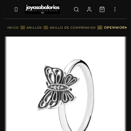
::
OPENWORK BU
INICIO
::
ANILLOS
::
ANILLO DE COMPROMISO