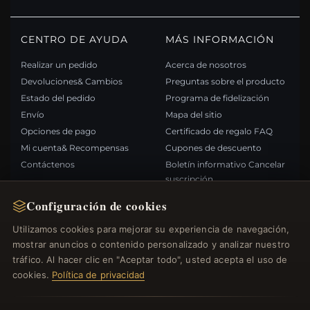
CENTRO DE AYUDA
MÁS INFORMACIÓN
Realizar un pedido
Acerca de nosotros
Devoluciones& Cambios
Preguntas sobre el producto
Estado del pedido
Programa de fidelización
Envío
Mapa del sitio
Opciones de pago
Certificado de regalo FAQ
Mi cuenta& Recompensas
Cupones de descuento
Contáctenos
Boletín informativo Cancelar
suscripción
Configuración de cookies
ENLACES RÁPIDOS
SÍGANOS
Utilizamos cookies para mejorar su experiencia de navegación,
mostrar anuncios o contenido personalizado y analizar nuestro
Nuevos productos
tráfico. Al hacer clic en "Aceptar todo", usted acepta el uso de
Ofertas especiales
FORMAS DE PAGO
cookies.
Política de privacidad
Blog
Opiniones