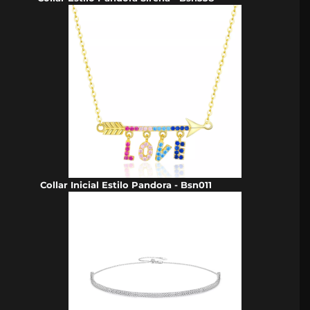
Collar Inicial Estilo Pandora - Bsn011