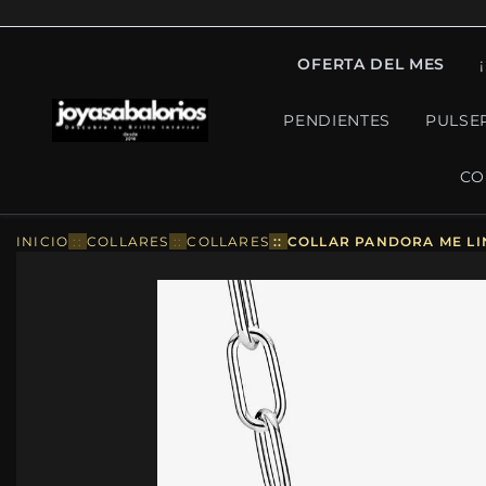
OFERTA DEL MES
PENDIENTES
PULSE
CO
INICIO
::
COLLARES
::
COLLARES
::
COLLAR PANDORA ME LIN