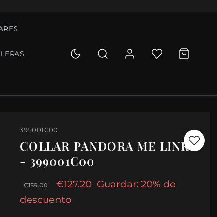
ARES
LLERAS
399001C00
COLLAR PANDORA ME LINK
- 399001C00
€127.20
Guardar: 20% de
€159.00
descuento