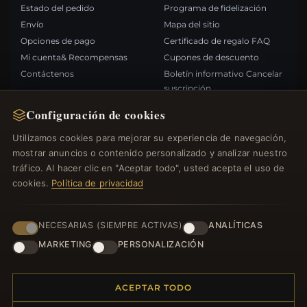
Estado del pedido
Programa de fidelización
Envío
Mapa del sitio
Opciones de pago
Certificado de regalo FAQ
Mi cuenta& Recompensas
Cupones de descuento
Contáctenos
Boletín informativo Cancelar
suscripción
Configuración de cookies
ENLACES RÁPIDOS
SÍGANOS
Utilizamos cookies para mejorar su experiencia de navegación,
mostrar anuncios o contenido personalizado y analizar nuestro
Nuevos productos
tráfico. Al hacer clic en "Aceptar todo", usted acepta el uso de
Ofertas especiales
FORMAS DE PAGO
cookies.
Política de privacidad
Blog
Opiniones
Iniciar sesión
NECESARIAS (SIEMPRE ACTIVAS)
ANALÍTICAS
MARKETING
PERSONALIZACIÓN
ACEPTAR TODO