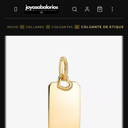
::
COLGANTE DE ETIQUET
INICIO
::
COLLARES
::
COLGANTES