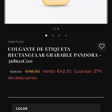
1
/ 4
368611C00
COLGANTE DE ETIQUETA
RECTANGULAR GRABABLE PANDORA -
368611C00
€48.30
Venta: €43.30
Guardar: 37%
€69.00
de descuento
COLOR