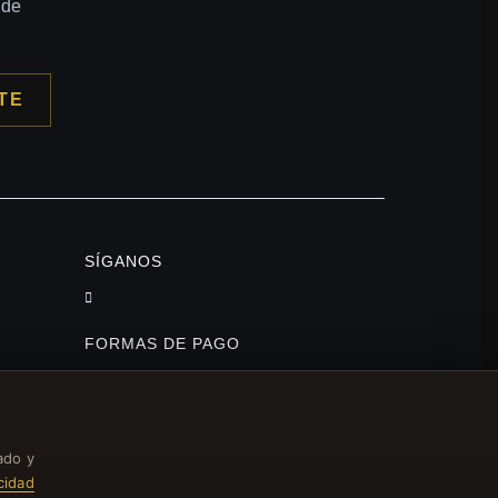
 de
TE
SÍGANOS
FORMAS DE PAGO
ado y
acidad