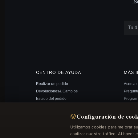
¡S
CENTRO DE AYUDA
MÁS 
Realizar un pedido
Acerca 
Devoluciones& Cambios
Pregunta
Estado del pedido
Programa
Envío
Mapa del
Opciones de pago
Certific
Configuración de cook
Mi cuenta& Recompensas
Cupones
Utilizamos cookies para mejorar s
Contáctenos
Boletín 
analizar nuestro tráfico. Al hacer 