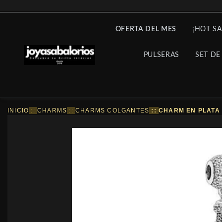
OFERTA DEL MES
¡HOT SA
PULSERAS
SET DE
INICIO
::
CHARMS
::
CHARMS COLGANTES
::
CHARM EN PLATA