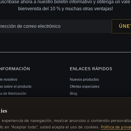
uscríbase ahora a nuestro boletín informativo y obtenga un vale
bienvenida del 10 % y muchas otras ventajas!
ÚNE
INFORMACIÓN
ENLACES RÁPIDOS
de nosotros
Nuevos productos
s sobre el producto
Ofertas especiales
 de fidelización
Blog
 sitio
Opiniones
ado de regalo FAQ
Iniciar sesión
ies
 de descuento
u experiencia de navegación, mostrar anuncios o contenido personaliz
informativo Cancelar suscripción
clic en "Aceptar todo", usted acepta el uso de cookies.
Política de priv