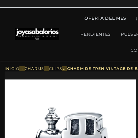
OFERTA DEL MES
PENDIENTES
PULSE
CO
INICIO
::
CHARMS
::
CLIPS
::
CHARM DE TREN VINTAGE DE E