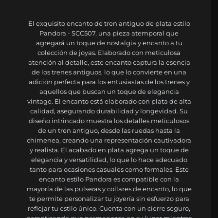
El exquisito encanto de tren antiguo de plata estilo
Pandora - SCC507, una pieza atemporal que
agregará un toque de nostalgia y encanto a tu
colección de joyas. Elaborado con meticulosa
atención al detalle, este encanto captura la esencia
de los trenes antiguos, lo que lo convierte en una
adición perfecta para los entusiastas de los trenes y
aquellos que buscan un toque de elegancia
vintage. El encanto está elaborado con plata de alta
calidad, asegurando durabilidad y longevidad. Su
diseño intrincado muestra los detalles meticulosos
de un tren antiguo, desde las ruedas hasta la
chimenea, creando una representación cautivadora
y realista. El acabado en plata agrega un toque de
elegancia y versatilidad, lo que lo hace adecuado
tanto para ocasiones casuales como formales. Este
encanto estilo Pandora es compatible con la
mayoría de las pulseras y collares de encanto, lo que
te permite personalizar tu joyería sin esfuerzo para
reflejar tu estilo único. Cuenta con un cierre seguro,
garantizando que permanezca en su lugar mientras