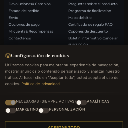
Devoluciones& Cambios
Preguntas sobre el producto
Estado del pedido
Programa de fidelización
Envío
Mapa del sitio
Opciones de pago
Certificado de regalo FAQ
Mi cuenta& Recompensas
Cupones de descuento
Contáctenos
Boletín informativo Cancelar
suscripción
Configuración de cookies
ENLACES RÁPIDOS
SÍGANOS
Utilizamos cookies para mejorar su experiencia de navegación,
mostrar anuncios o contenido personalizado y analizar nuestro
Nuevos productos
tráfico. Al hacer clic en "Aceptar todo", usted acepta el uso de
Ofertas especiales
FORMAS DE PAGO
cookies.
Política de privacidad
Blog
Opiniones
Iniciar sesión
NECESARIAS (SIEMPRE ACTIVAS)
ANALÍTICAS
MARKETING
PERSONALIZACIÓN
ACEPTAR TODO