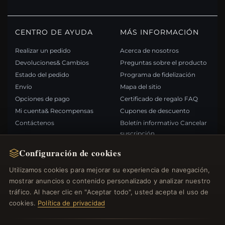
CENTRO DE AYUDA
MÁS INFORMACIÓN
Realizar un pedido
Acerca de nosotros
Devoluciones& Cambios
Preguntas sobre el producto
Estado del pedido
Programa de fidelización
Envío
Mapa del sitio
Opciones de pago
Certificado de regalo FAQ
Mi cuenta& Recompensas
Cupones de descuento
Contáctenos
Boletín informativo Cancelar
suscripción
Configuración de cookies
ENLACES RÁPIDOS
SÍGANOS
Utilizamos cookies para mejorar su experiencia de navegación,
mostrar anuncios o contenido personalizado y analizar nuestro
Nuevos productos
tráfico. Al hacer clic en "Aceptar todo", usted acepta el uso de
Ofertas especiales
FORMAS DE PAGO
cookies.
Política de privacidad
Blog
Opiniones