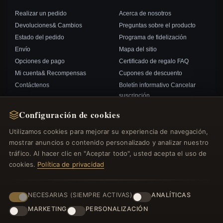
Realizar un pedido
Acerca de nosotros
Devoluciones& Cambios
Preguntas sobre el producto
Estado del pedido
Programa de fidelización
Envío
Mapa del sitio
Opciones de pago
Certificado de regalo FAQ
Mi cuenta& Recompensas
Cupones de descuento
Contáctenos
Boletín informativo Cancelar
suscripción
Configuración de cookies
ENLACES RÁPIDOS
SÍGANOS
Utilizamos cookies para mejorar su experiencia de navegación,
mostrar anuncios o contenido personalizado y analizar nuestro
Nuevos productos
tráfico. Al hacer clic en "Aceptar todo", usted acepta el uso de
Ofertas especiales
FORMAS DE PAGO
cookies.
Política de privacidad
Blog
Opiniones
Iniciar sesión
NECESARIAS (SIEMPRE ACTIVAS)
ANALÍTICAS
MARKETING
PERSONALIZACIÓN