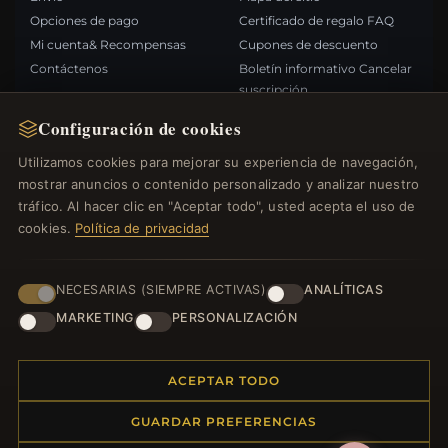
Opciones de pago
Certificado de regalo FAQ
Mi cuenta& Recompensas
Cupones de descuento
Contáctenos
Boletín informativo Cancelar
suscripción
Configuración de cookies
ENLACES RÁPIDOS
SÍGANOS
Utilizamos cookies para mejorar su experiencia de navegación,
mostrar anuncios o contenido personalizado y analizar nuestro
Nuevos productos
tráfico. Al hacer clic en "Aceptar todo", usted acepta el uso de
Ofertas especiales
FORMAS DE PAGO
cookies.
Política de privacidad
Blog
Opiniones
Iniciar sesión
NECESARIAS (SIEMPRE ACTIVAS)
ANALÍTICAS
MARKETING
PERSONALIZACIÓN
ACEPTAR TODO
© 2012–2026
. Todos los derechos
Joyasabalorios.com
GUARDAR PREFERENCIAS
reservados.