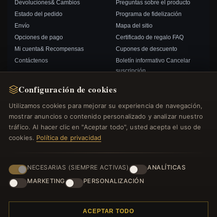
Devoluciones& Cambios
Preguntas sobre el producto
Estado del pedido
Programa de fidelización
Envío
Mapa del sitio
Opciones de pago
Certificado de regalo FAQ
Mi cuenta& Recompensas
Cupones de descuento
Contáctenos
Boletín informativo Cancelar
suscripción
Configuración de cookies
ENLACES RÁPIDOS
SÍGANOS
Utilizamos cookies para mejorar su experiencia de navegación,
mostrar anuncios o contenido personalizado y analizar nuestro
Nuevos productos
tráfico. Al hacer clic en "Aceptar todo", usted acepta el uso de
Ofertas especiales
FORMAS DE PAGO
cookies.
Política de privacidad
Blog
Opiniones
Iniciar sesión
NECESARIAS (SIEMPRE ACTIVAS)
ANALÍTICAS
MARKETING
PERSONALIZACIÓN
ACEPTAR TODO