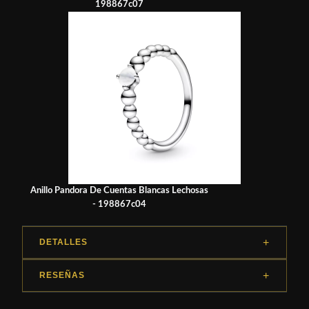
198867c07
Anillo Pandora De Cuentas Blancas Lechosas
- 198867c04
DETALLES
RESEÑAS